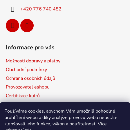
í
+420 776 740 482
Informace pro vás
Možnosti dopravy a platby
Obchodní podmínky
Ochrana osobních údajů
Provozovatel eshopu
Certifikace kufrů
Prodávané značky
Používáme cookies, abychom Vám umožnili pohodlné
Mapa serveru
prohlížení webu a díky analýze provozu webu neustále
zlepšovali jeho funkce, výkon a použitelnost.
Více