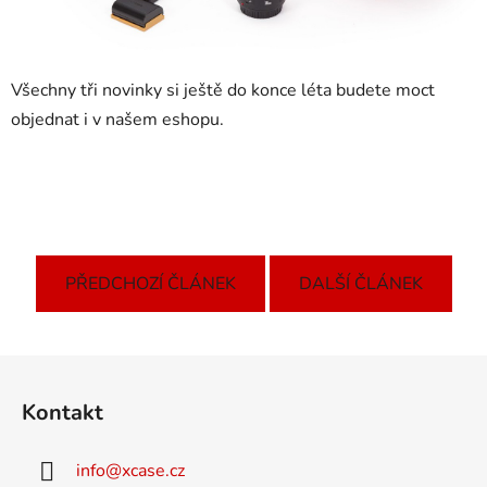
Všechny tři novinky si ještě do konce léta budete moct
objednat i v našem eshopu.
PŘEDCHOZÍ ČLÁNEK
DALŠÍ ČLÁNEK
Z
á
Kontakt
p
a
info
@
xcase.cz
t