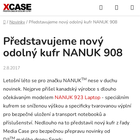
Přejít
Hledat
NÁKUP
na
KOŠÍK
obsah
Domů
/
Novinky
/
Představujeme nový odolný kufr NANUK 908
Představujeme nový
odolný kufr NANUK 908
2.8.2017
TM
Letošní léto se pro značku NANUK
nese v duchu
novinek. Nejprve přišel kanadský výrobce s dlouho
očekávaným modelem
NANUK 923 Laptop
- speciálním
kufrem se sníženou výškou a specificky tvarovanou výplní
pro bezpečné uložení a transport notebooků a
příslušenství. Nedlouho na to představil nový kufr z řady
Media Case pro bezpečnou přepravu novinky od
TM
DJI
,malého dronu Spark: