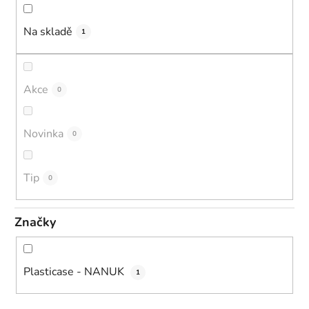
u
k
Na skladě
1
t
ů
Akce
0
Novinka
0
Tip
0
Značky
Plasticase - NANUK
1