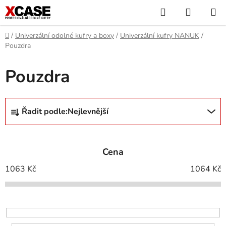
Přejít
Hledat
NÁKUP
na
KOŠÍK
obsah
Domů
/
Univerzální odolné kufry a boxy
/
Univerzální kufry NANUK
/
Pouzdra
Pouzdra
Ř
Řadit podle:
Nejlevnější
a
z
e
Cena
n
í
1063
Kč
1064
Kč
p
r
o
d