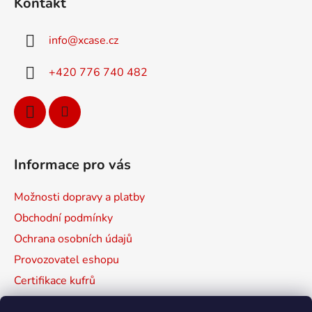
d
Kontakt
p
a
a
c
info
@
xcase.cz
t
í
p
í
+420 776 740 482
r
v
k
y
v
ý
Informace pro vás
p
i
Možnosti dopravy a platby
s
u
Obchodní podmínky
Ochrana osobních údajů
Provozovatel eshopu
Certifikace kufrů
Prodávané značky