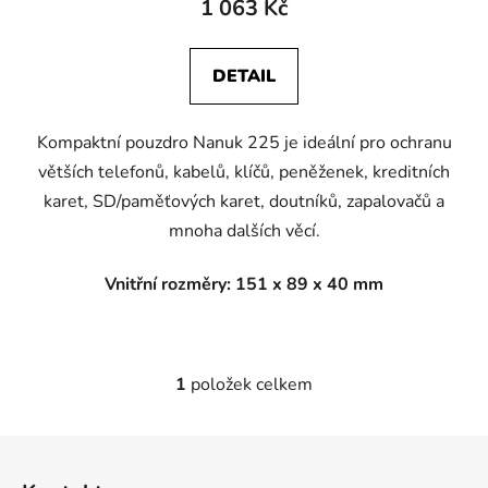
1 063 Kč
DETAIL
Kompaktní pouzdro Nanuk 225 je ideální pro ochranu
větších telefonů, kabelů, klíčů, peněženek, kreditních
karet, SD/paměťových karet, doutníků, zapalovačů a
mnoha dalších věcí.
Vnitřní rozměry: 151 x 89 x 40 mm
1
položek celkem
O
v
l
Z
á
á