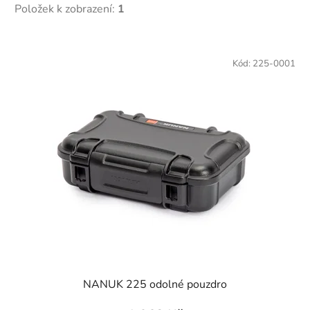
Položek k zobrazení:
1
V
ý
Kód:
225-0001
p
i
s
p
r
o
d
u
k
t
ů
NANUK 225 odolné pouzdro