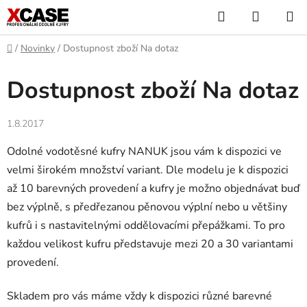
Přejít
Hledat
NÁKUP
na
KOŠÍK
obsah
Domů
/
Novinky
/
Dostupnost zboží Na dotaz
Dostupnost zboží Na dotaz
1.8.2017
Odolné vodotěsné kufry NANUK jsou vám k dispozici ve
velmi širokém množství variant. Dle modelu je k dispozici
až 10 barevných provedení a kufry je možno objednávat buď
bez výplně, s předřezanou pěnovou výplní nebo u většiny
kufrů i s nastavitelnými oddělovacími přepážkami. To pro
každou velikost kufru představuje mezi 20 a 30 variantami
provedení.
Skladem pro vás máme vždy k dispozici různé barevné