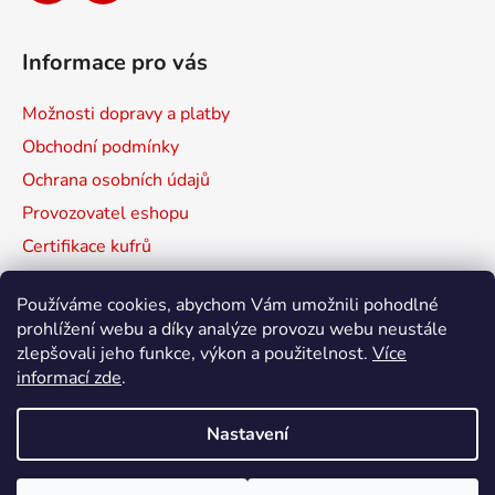
Informace pro vás
Možnosti dopravy a platby
Obchodní podmínky
Ochrana osobních údajů
Provozovatel eshopu
Certifikace kufrů
Prodávané značky
Používáme cookies, abychom Vám umožnili pohodlné
Mapa serveru
prohlížení webu a díky analýze provozu webu neustále
zlepšovali jeho funkce, výkon a použitelnost.
Více
informací zde
.
HPRC
NANUK
MAX
Nastavení