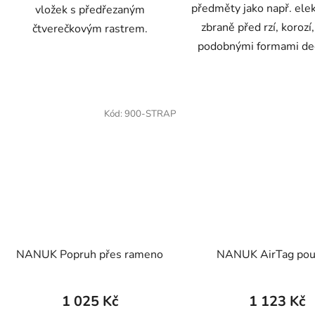
předměty jako např. elek
vložek s předřezaným
zbraně před rzí, korozí,
čtverečkovým rastrem.
podobnými formami de
Kód:
900-STRAP
NANUK Popruh přes rameno
NANUK AirTag pou
1 025 Kč
1 123 Kč