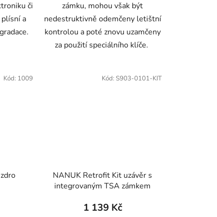
troniku či
zámku, mohou však být
 plísní a
nedestruktivně odemčeny letištní
gradace.
kontrolou a poté znovu uzamčeny
za použití speciálního klíče.
Kód:
1009
Kód:
S903-0101-KIT
zdro
NANUK Retrofit Kit uzávěr s
integrovaným TSA zámkem
1 139 Kč