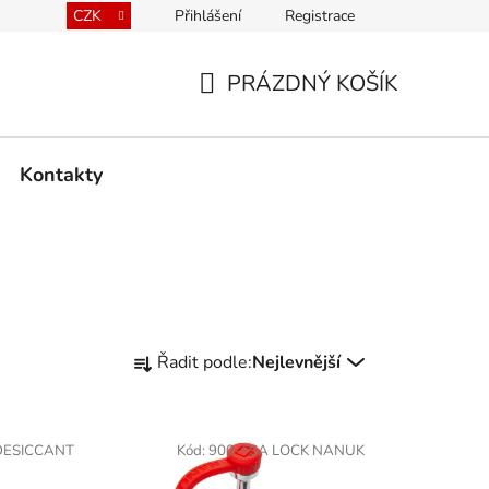
CZK
Přihlášení
Registrace
kace kufrů
Prodávané značky
Mapa serveru
PRÁZDNÝ KOŠÍK
NÁKUPNÍ
KOŠÍK
Kontakty
Ř
Řadit podle:
Nejlevnější
a
z
e
DESICCANT
Kód:
900-TSA LOCK NANUK
n
í