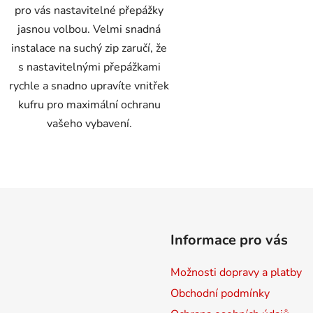
pro vás nastavitelné přepážky
jasnou volbou. Velmi snadná
instalace na suchý zip zaručí, že
s nastavitelnými přepážkami
rychle a snadno upravíte vnitřek
kufru pro maximální ochranu
vašeho vybavení.
O
v
l
á
d
Informace pro vás
a
c
Možnosti dopravy a platby
í
p
Obchodní podmínky
r