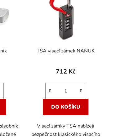
p
r
o
d
u
k
ník
TSA visací zámek NANUK
t
ů
712 Kč
DO KOŠÍKU
zásobník
Visací zámky TSA nabízejí
 uložené
bezpečnost klasického visacího