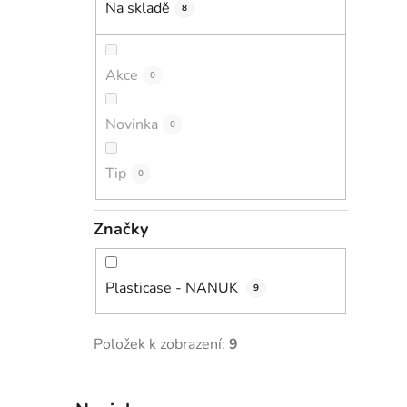
Na skladě
8
i
p
a
n
Akce
0
e
l
Novinka
0
Tip
0
Značky
Plasticase - NANUK
9
Položek k zobrazení:
9