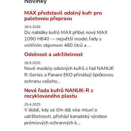
Novinky
MAX představil odolný kufr pro
paletovou přepravu
28.5.2026
Do nabídky kufrů MAX přibyl nový MAX
1090 H640 — největší model řady s
vnitřním objemem 480 litrů a ...
Odolnost a udržitelnost
26.9.2025
Nové modely odolných kufrů z řad NANUK
R-Series a Panaro EKO přinášejí špičkovou
ochranu vašeho...
Nová řada kufrů NANUK-R z
recyklovaného plastu
25.4.2025
V době, kdy se čím dál více mluví o
udržitelnosti, přichází kanadský výrobce
prémiových ochranných k...