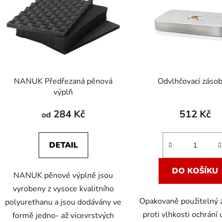
s
p
r
o
d
NANUK Předřezaná pěnová
Odvlhčovací zásob
u
výplň
k
t
284 Kč
512 Kč
od
ů
DETAIL
DO KOŠÍKU
NANUK pěnové výplně jsou
vyrobeny z vysoce kvalitního
Opakovaně použitelný 
polyurethanu a jsou dodávány ve
proti vlhkosti ochrání
formě jedno- až vícevrstvých