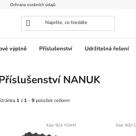
Ochrana osobních údajů
Provozovatel eshopu
Certifi
ové výplně
Příslušenství
Udržitelná řešení
Příslušenství NANUK
Stránka
1
z
1
-
9
položek celkem
V
ý
Kód:
903-FOAM
Kód:
900-
p