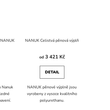
ru NANUK
NANUK Celistvá pěnová výplň
3 421 Kč
od
DETAIL
ru Nanuk
NANUK pěnové výplně jsou
hledné
vyrobeny z vysoce kvalitního
bavení.
polyurethanu.