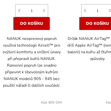
DO KOŠÍKU
DO KOŠÍKU
NANUK neoprenový popruh
Držák NANUK AirTag™ 
využívá technologii Aircell™ pro
drží Apple AirTag™ (nen
zvýšení komfortu a snížení únavy
balení) na kufru až čtyř
při přepravě kufrů NANUK.
způsoby.
Ramenní popruh lze snadno
připevnit k libovolným kufrům
NANUK modelů 905 - 945 bez
použití nářadí či dalších součástí.
Kód:
905-DIVI
Kó