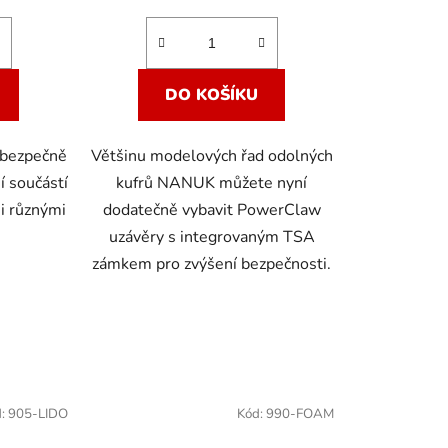
DO KOŠÍKU
bezpečně
Většinu modelových řad odolných
í součástí
kufrů NANUK můžete nyní
mi různými
dodatečně vybavit PowerClaw
uzávěry s integrovaným TSA
zámkem pro zvýšení bezpečnosti.
d:
905-LIDO
Kód:
990-FOAM