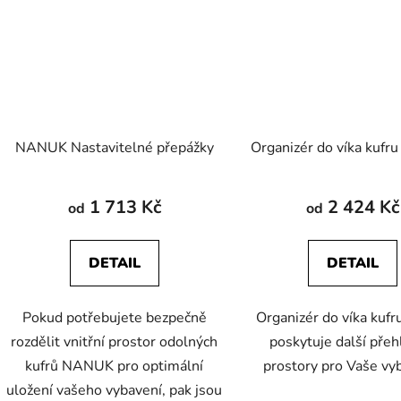
NANUK Nastavitelné přepážky
Organizér do víka kuf
1 713 Kč
2 424 Kč
od
od
DETAIL
DETAIL
Pokud potřebujete bezpečně
Organizér do víka kuf
rozdělit vnitřní prostor odolných
poskytuje další pře
kufrů NANUK pro optimální
prostory pro Vaše vy
uložení vašeho vybavení, pak jsou