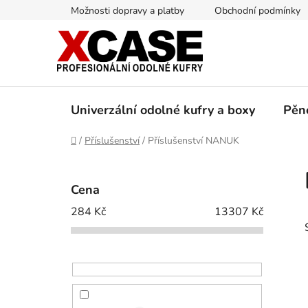
Přejít
Možnosti dopravy a platby
Obchodní podmínky
na
obsah
Univerzální odolné kufry a boxy
Pěn
Domů
/
Příslušenství
/
Příslušenství NANUK
P
o
Cena
s
284
Kč
13307
Kč
t
r
a
n
n
í