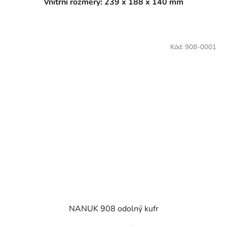
Vnitřní rozměry: 239 x 188 x 140 mm
Kód:
908-0001
NANUK 908 odolný kufr