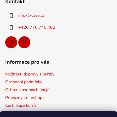
d
Kontakt
p
a
a
c
info
@
xcase.cz
t
í
p
í
+420 776 740 482
r
v
k
y
v
ý
Informace pro vás
p
i
Možnosti dopravy a platby
s
u
Obchodní podmínky
Ochrana osobních údajů
Provozovatel eshopu
Certifikace kufrů
Prodávané značky