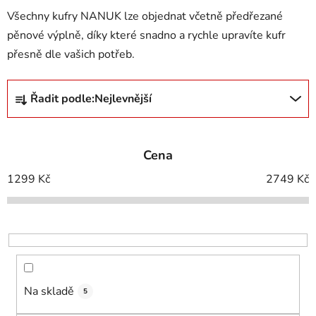
Všechny kufry NANUK lze objednat včetně předřezané
pěnové výplně, díky které snadno a rychle upravíte kufr
přesně dle vašich potřeb.
Ř
Řadit podle:
Nejlevnější
a
z
e
Cena
n
í
1299
Kč
2749
Kč
p
r
o
d
u
k
Na skladě
5
t