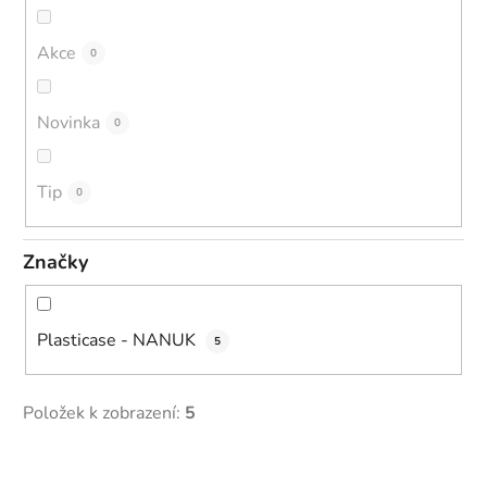
ů
Akce
0
Novinka
0
Tip
0
Značky
Plasticase - NANUK
5
Položek k zobrazení:
5
V