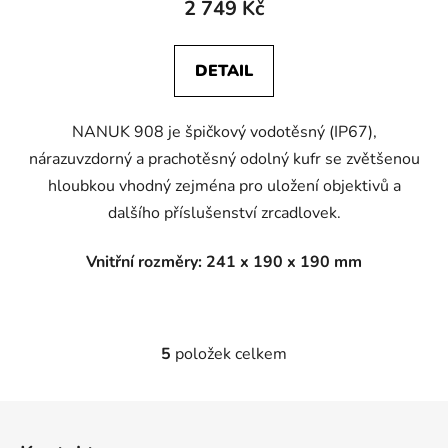
2 749 Kč
DETAIL
NANUK 908 je špičkový vodotěsný (IP67),
nárazuvzdorný a prachotěsný odolný kufr se zvětšenou
hloubkou vhodný zejména pro uložení objektivů a
dalšího příslušenství zrcadlovek.
Vnitřní rozměry: 241 x 190 x 190 mm
5
položek celkem
O
v
l
Z
á
á