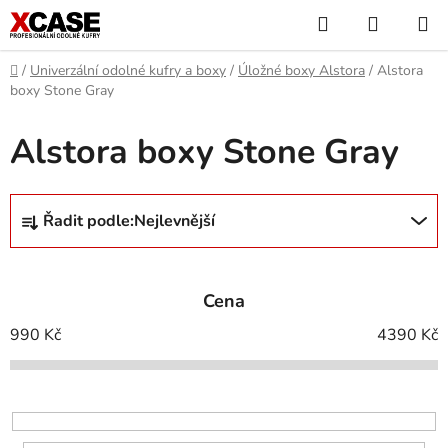
Přejít
Hledat
NÁKUP
na
KOŠÍK
obsah
Domů
/
Univerzální odolné kufry a boxy
/
Úložné boxy Alstora
/
Alstora
boxy Stone Gray
Alstora boxy Stone Gray
Ř
Řadit podle:
Nejlevnější
a
z
e
Cena
n
í
990
Kč
4390
Kč
p
r
o
d