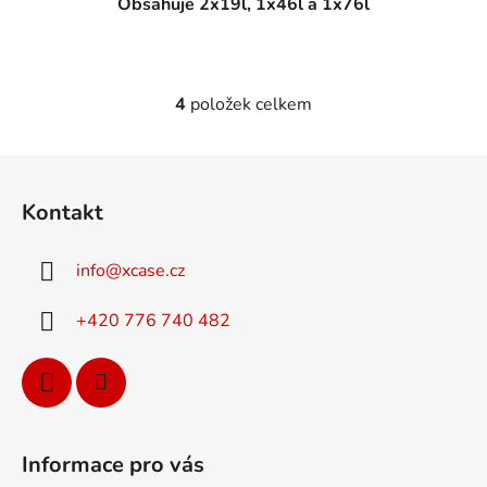
Obsahuje 2x19l, 1x46l a 1x76l
4
položek celkem
O
v
l
Z
á
á
d
Kontakt
p
a
a
c
info
@
xcase.cz
t
í
p
í
+420 776 740 482
r
v
k
y
v
ý
Informace pro vás
p