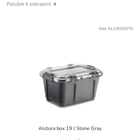
Položek k zobrazení:
4
V
ý
Kód:
AL19000STG
p
i
s
p
r
o
d
u
k
t
ů
Alstora box 19 l Stone Gray