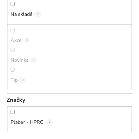
u
k
Na skladě
3
t
ů
Akce
0
Novinka
0
Tip
0
Značky
Plaber - HPRC
4