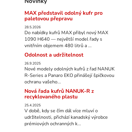
Novinky
MAX představil odolný kufr pro
paletovou přepravu
28.5.2026
Do nabídky kufrů MAX přibyl nový MAX
1090 H640 — největší model řady s
vnitřním objemem 480 litrů a ...
Odolnost a udržitelnost
26.9.2025
Nové modely odolných kufrů z řad NANUK
R-Series a Panaro EKO přinášejí špičkovou
ochranu vašeho...
Nová řada kufrů NANUK-R z
recyklovaného plastu
25.4.2025
V době, kdy se čím dál více mluví o
udržitelnosti, přichází kanadský výrobce
prémiových ochranných k...