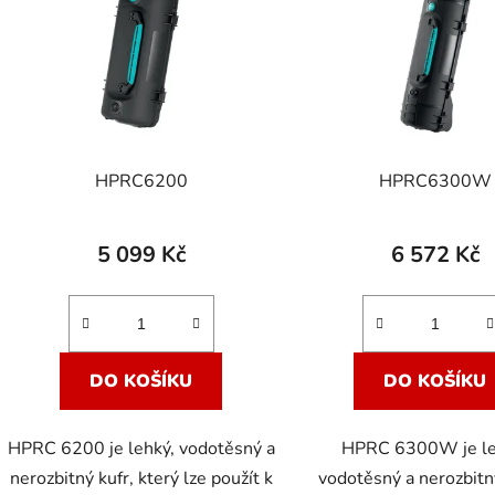
s
p
r
o
d
HPRC6200
HPRC6300W
u
k
t
5 099 Kč
6 572 Kč
ů
DO KOŠÍKU
DO KOŠÍKU
HPRC 6200 je lehký, vodotěsný a
HPRC 6300W je le
nerozbitný kufr, který lze použít k
vodotěsný a nerozbitn