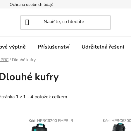
Ochrana osobních údajů
Provozovatel eshopu
Certifi
ové výplně
Příslušenství
Udržitelná řešení
 HPRC
/
Dlouhé kufry
Dlouhé kufry
Stránka
1
z
1
-
4
položek celkem
V
ý
Kód:
HPRC6200 EMPBLB
Kód:
HPRC630
p