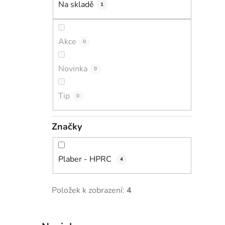
Na skladě
1
i
p
a
n
Akce
0
e
l
Novinka
0
Tip
0
Značky
Plaber - HPRC
4
Položek k zobrazení:
4