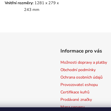
Vnitřní rozměry:
1281 x 279 x
243 mm
O
v
l
á
d
Informace pro vás
a
c
Možnosti dopravy a platby
í
p
Obchodní podmínky
r
Ochrana osobních údajů
v
Provozovatel eshopu
k
y
Certifikace kufrů
v
Prodávané značky
ý
Mapa serveru
p