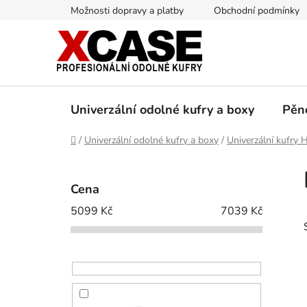
Přejít
Možnosti dopravy a platby
Obchodní podmínky
na
obsah
Univerzální odolné kufry a boxy
Pěn
Domů
/
Univerzální odolné kufry a boxy
/
Univerzální kufry
P
o
Cena
s
5099
Kč
7039
Kč
t
r
a
n
n
í