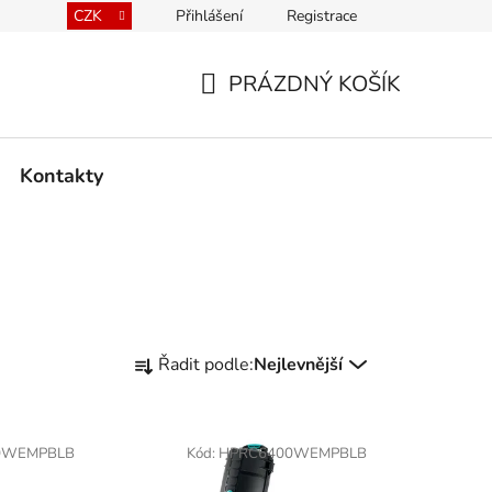
CZK
Přihlášení
Registrace
kace kufrů
Prodávané značky
Mapa serveru
PRÁZDNÝ KOŠÍK
NÁKUPNÍ
KOŠÍK
Kontakty
Ř
Řadit podle:
Nejlevnější
a
z
e
0WEMPBLB
Kód:
HPRC6400WEMPBLB
n
í