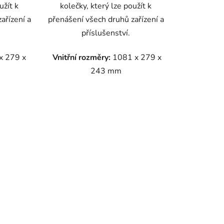
užít k
kolečky, který lze použít k
ařízení a
přenášení všech druhů zařízení a
příslušenství.
x 279 x
Vnitřní rozměry:
1081 x 279 x
243 mm