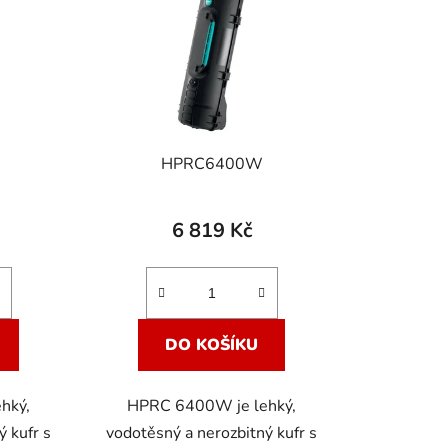
p
r
o
d
u
k
HPRC6400W
t
ů
6 819 Kč
DO KOŠÍKU
hký,
HPRC 6400W je lehký,
ý kufr s
vodotěsný a nerozbitný kufr s