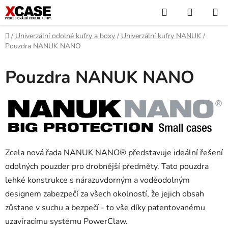
Přejít
Hledat
NÁKUP
na
KOŠÍK
obsah
Domů
/
Univerzální odolné kufry a boxy
/
Univerzální kufry NANUK
/
Pouzdra NANUK NANO
Pouzdra NANUK NANO
Zcela nová řada NANUK NANO® představuje ideální řešení
odolných pouzder pro drobnější předměty. Tato pouzdra
lehké konstrukce s nárazuvdorným a voděodolným
designem zabezpečí za všech okolností, že jejich obsah
zůstane v suchu a bezpečí - to vše díky patentovanému
uzavíracímu systému PowerClaw.