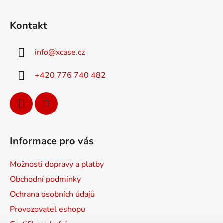
l
Z
á
á
d
Kontakt
p
a
a
c
info
@
xcase.cz
t
í
p
í
+420 776 740 482
r
v
k
y
v
ý
Informace pro vás
p
i
Možnosti dopravy a platby
s
u
Obchodní podmínky
Ochrana osobních údajů
Provozovatel eshopu