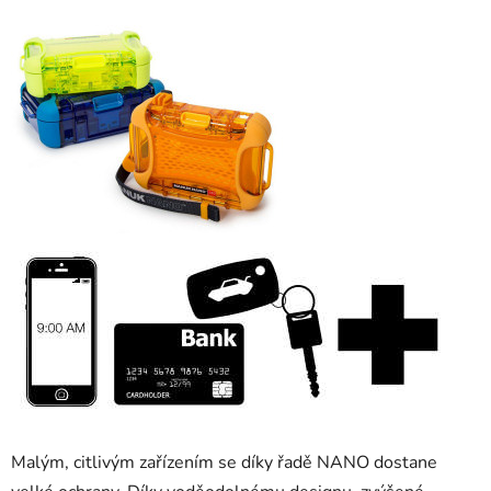
Malým, citlivým zařízením se díky řadě NANO dostane