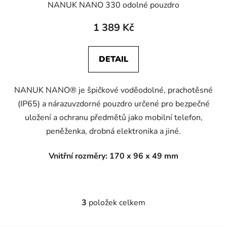
NANUK NANO 330 odolné pouzdro
1 389 Kč
DETAIL
NANUK NANO® je špičkové voděodolné, prachotěsné
(IP65) a nárazuvzdorné pouzdro určené pro bezpečné
uložení a ochranu předmětů jako mobilní telefon,
peněženka, drobná elektronika a jiné.
Vnitřní rozměry: 170 x 96 x 49 mm
3
položek celkem
O
v