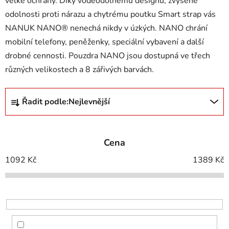
velké ochrany. Díky voděodolnému designu, zvýšené
odolnosti proti nárazu a chytrému poutku Smart strap vás
NANUK NANO® nenechá nikdy v úzkých. NANO chrání
mobilní telefony, peněženky, speciální vybavení a další
drobné cennosti. Pouzdra NANO jsou dostupná ve třech
různých velikostech a 8 zářivých barvách.
Ř
Řadit podle:
Nejlevnější
a
z
e
Cena
n
í
1092
Kč
1389
Kč
p
r
o
d
u