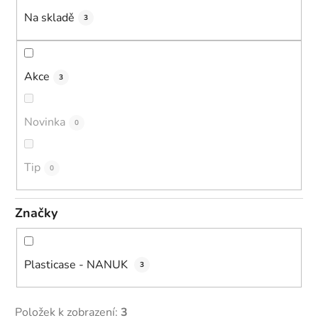
k
Na skladě
3
t
ů
Akce
3
Novinka
0
Tip
0
Značky
Plasticase - NANUK
3
Položek k zobrazení:
3