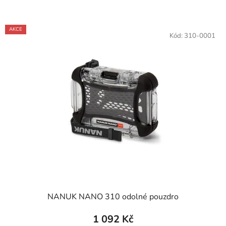
V
AKCE
ý
Kód:
310-0001
p
i
s
p
r
o
d
u
k
t
ů
NANUK NANO 310 odolné pouzdro
1 092 Kč