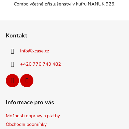
Combo včetně příslušenství v kufru NANUK 925.
Z
á
Kontakt
p
a
info
@
xcase.cz
t
í
+420 776 740 482
Informace pro vás
Možnosti dopravy a platby
Obchodní podmínky