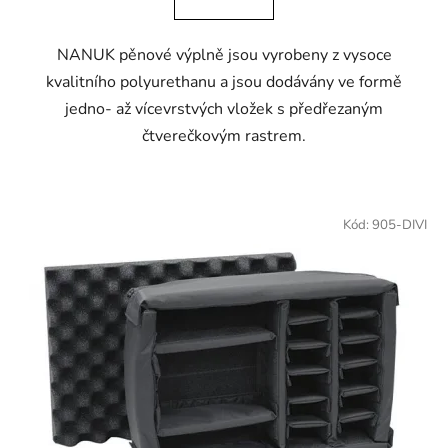
NANUK pěnové výplně jsou vyrobeny z vysoce
kvalitního polyurethanu a jsou dodávány ve formě
jedno- až vícevrstvých vložek s předřezaným
čtverečkovým rastrem.
Kód:
905-DIVI