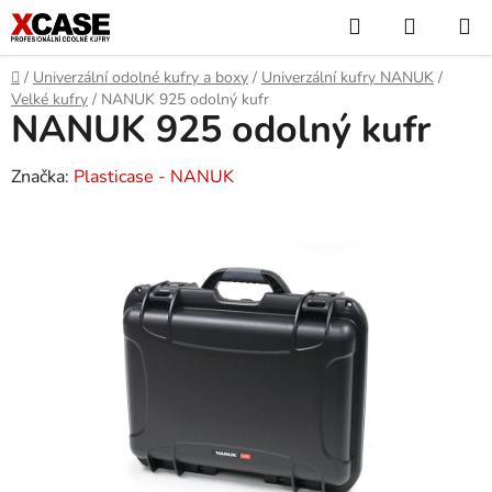
Přejít
Hledat
NÁKUP
na
KOŠÍK
obsah
Domů
/
Univerzální odolné kufry a boxy
/
Univerzální kufry NANUK
/
Velké kufry
/
NANUK 925 odolný kufr
NANUK 925 odolný kufr
Značka:
Plasticase - NANUK