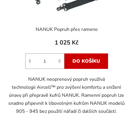
NANUK Popruh přes rameno
1 025 Kč
DO KOŠÍKU
NANUK neoprenový popruh využívá
technologii Aircell™ pro zvýšení komfortu a snížení
únavy při přepravě kufrů NANUK. Ramenní popruh lze
snadno připevnit k libovolným kufrům NANUK modelů
905 - 945 bez použití nářadí či dalších součástí.