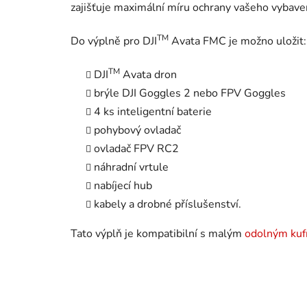
zajišťuje maximální míru ochrany vašeho vybave
TM
Do výplně pro DJI
Avata FMC je možno uložit:
TM
DJI
Avata dron
brýle DJI Goggles 2 nebo FPV Goggles
4 ks inteligentní baterie
pohybový ovladač
ovladač FPV RC2
náhradní vrtule
nabíjecí hub
kabely a drobné příslušenství.
Tato výplň je kompatibilní s malým
odolným ku