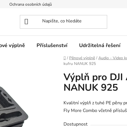
Ochrana osobních údajů
Provozovatel eshopu
Certifi
ové výplně
Příslušenství
Udržitelná řešení
Domů
/
Pěnové výplně
/
Audio - Video k
kufru NANUK 925
Výplň pro DJI
NANUK 925
Kvalitní výplň z tuhé PE pěny p
Fly More Combo včetně příslu
Dostupnost