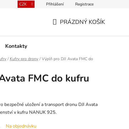
CZK
Přihlášení
Registrace
kace kufrů
Prodávané značky
Mapa serveru
PRÁZDNÝ KOŠÍK
NÁKUPNÍ
KOŠÍK
Kontakty
ufry
/
Kufry pro drony
/
Výplň pro DJI Avata FMC do
 Avata FMC do kufru
ro bezpečné uložení a transport dronu DJI Avata
šenství v kufru NANUK 925.
Na objednávku