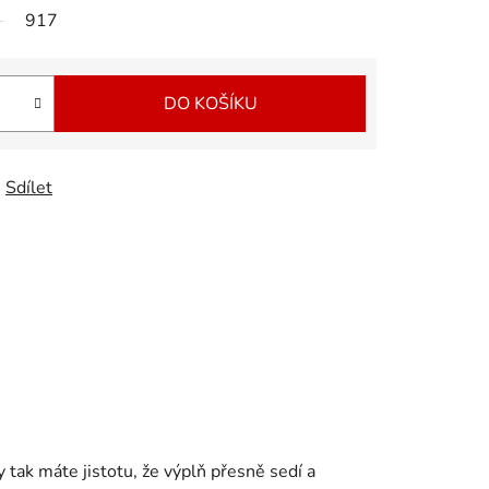
917
DO KOŠÍKU
Sdílet
 tak máte jistotu, že výplň přesně sedí a