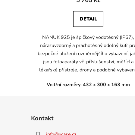
5 765 Kč
DETAIL
NANUK 925 je špičkový vodotěsný (IP67),
nárazuvzdorný a prachotěsný odolný kufr pr
bezpečné uložení rozměrnějšího vybavení, ja
jsou fotoaparáty vč. příslušenství, měřící a
lékařské přístroje, drony a podobné vybavení
Vnitřní rozměry: 432 x 300 x 163 mm
Z
á
Kontakt
p
a
info
@
xcase.cz