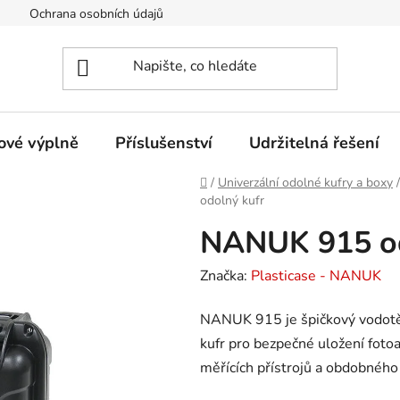
Ochrana osobních údajů
Provozovatel eshopu
Certifi
ové výplně
Příslušenství
Udržitelná řešení
Domů
/
Univerzální odolné kufry a boxy
/
odolný kufr
NANUK 915 od
Značka:
Plasticase - NANUK
NANUK 915 je špičkový vodotěs
kufr pro bezpečné uložení fotoa
měřících přístrojů a obdobného