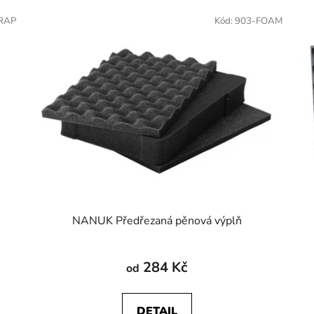
RAP
Kód:
903-FOAM
NANUK Předřezaná pěnová výplň
284 Kč
od
DETAIL