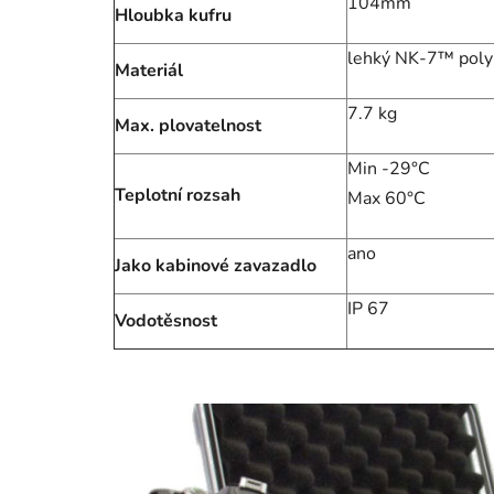
104mm
Hloubka kufru
lehký NK-7™ pol
Materiál
7.7 kg
Max. plovatelnost
Min -29°C
Teplotní rozsah
Max 60°C
ano
Jako kabinové zavazadlo
IP 67
Vodotěsnost