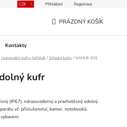
CZK
Přihlášení
Registrace
kace kufrů
Prodávané značky
Mapa serveru
PRÁZDNÝ KOŠÍK
NÁKUPNÍ
KOŠÍK
Kontakty
Univerzální kufry NANUK
/
Střední kufry
/
NANUK 915
olný kufr
ný (IP67), nárazuvzdorný a prachotěsný odolný
parátu vč. příslušenství, kamer, notebooků,
 vybavení.