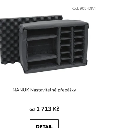
Kód:
905-DIVI
NANUK Nastavitelné přepážky
1 713 Kč
od
DETAIL