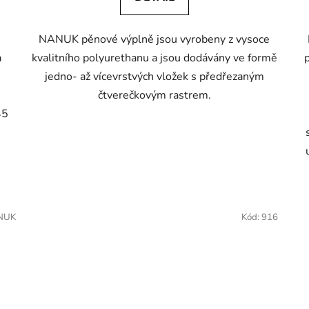
NANUK pěnové výplně jsou vyrobeny z vysoce
a
kvalitního polyurethanu a jsou dodávány ve formě
jedno- až vícevrstvých vložek s předřezaným
čtverečkovým rastrem.
45
NUK
Kód:
916