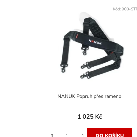
Kód:
900-ST
NANUK Popruh přes rameno
1 025 Kč
DO KOŠÍKU