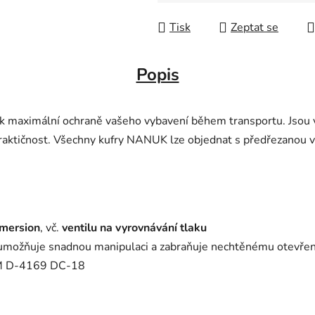
Měrná cena:
Tisk
Zeptat se
Popis
 maximální ochraně vašeho vybavení během transportu. Jsou v
aktičnost. Všechny kufry NANUK lze objednat s předřezanou vý
mersion
, vč.
ventilu na vyrovnávání tlaku
možňuje snadnou manipulaci a zabraňuje nechtěnému otevřen
M D-4169 DC-18