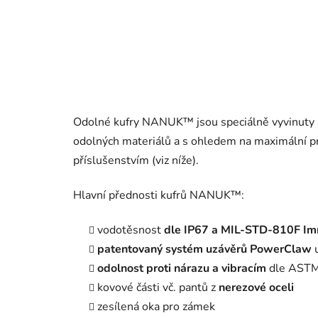
Odolné kufry NANUK™ jsou speciálně vyvinuty k
odolných materiálů a s ohledem na maximální pr
příslušenstvím (viz níže).
Hlavní přednosti kufrů NANUK™:
vodotěsnost
dle IP67 a MIL-STD-810F Im
patentovaný systém uzávěrů PowerClaw
u
odolnost proti nárazu a vibracím
dle AST
kovové části vč. pantů z
nerezové oceli
zesílená oka pro zámek