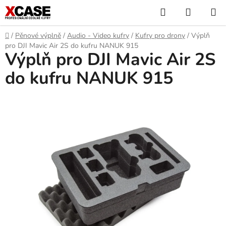
Přejít
Hledat
NÁKUP
na
KOŠÍK
obsah
Domů
/
Pěnové výplně
/
Audio - Video kufry
/
Kufry pro drony
/
Výplň
pro DJI Mavic Air 2S do kufru NANUK 915
Výplň pro DJI Mavic Air 2S
do kufru NANUK 915