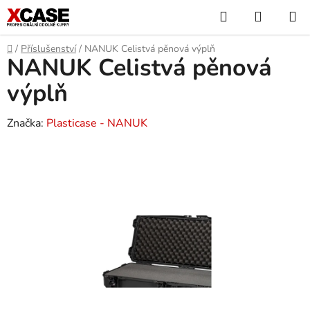
Přejít
Hledat
NÁKUP
na
KOŠÍK
obsah
Domů
/
Příslušenství
/
NANUK Celistvá pěnová výplň
NANUK Celistvá pěnová
výplň
Značka:
Plasticase - NANUK