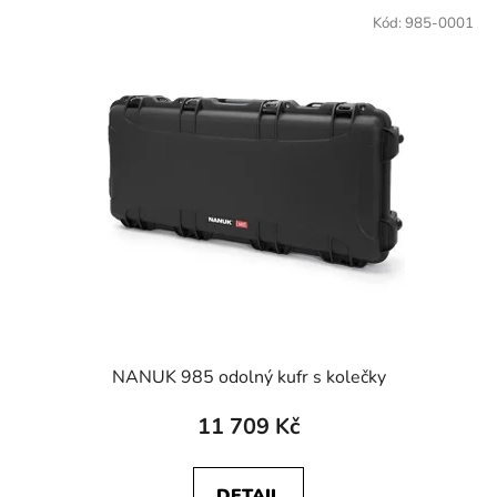
Kód:
985-0001
NANUK 985 odolný kufr s kolečky
11 709 Kč
DETAIL