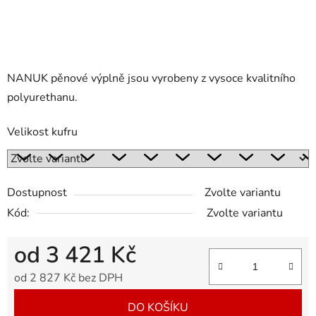
NANUK pěnové výplně jsou vyrobeny z vysoce kvalitního
polyurethanu.
Velikost kufru
Dostupnost
Zvolte variantu
Kód:
Zvolte variantu
od
3 421 Kč
od
2 827 Kč
bez DPH
Měrná cena:
DO KOŠÍKU