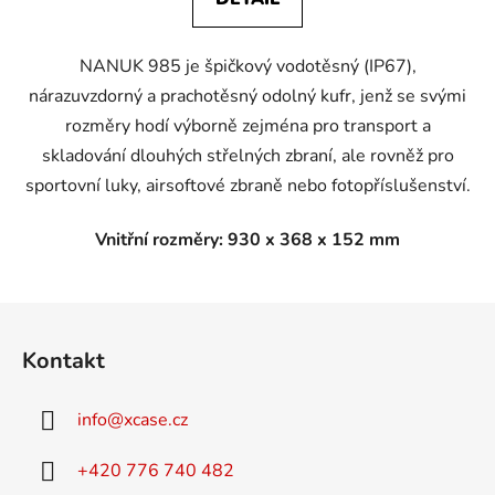
NANUK 985 je špičkový vodotěsný (IP67),
nárazuvzdorný a prachotěsný odolný kufr, jenž se svými
rozměry hodí výborně zejména pro transport a
skladování dlouhých střelných zbraní, ale rovněž pro
sportovní luky, airsoftové zbraně nebo fotopříslušenství.
Vnitřní rozměry: 930 x 368 x 152 mm
Z
á
Kontakt
p
a
info
@
xcase.cz
t
í
+420 776 740 482