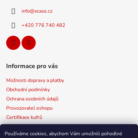
a
info
@
xcase.cz
t
í
+420 776 740 482
Informace pro vás
Možnosti dopravy a platby
Obchodní podmínky
Ochrana osobních údajů
Provozovatel eshopu
Certifikace kufrů
Prodávané značky
Používáme cookies, abychom Vám umožnili pohodlné
Mapa serveru