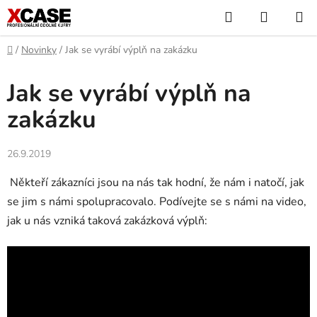
Přejít
Hledat
NÁKUP
na
KOŠÍK
obsah
Domů
/
Novinky
/
Jak se vyrábí výplň na zakázku
Jak se vyrábí výplň na
zakázku
26.9.2019
Někteří zákazníci jsou na nás tak hodní, že nám i natočí, jak
se jim s námi spolupracovalo. Podívejte se s námi na video,
jak u nás vzniká taková zakázková výplň: