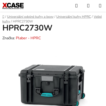
Přejít
Hledat
NÁKUP
na
KOŠÍK
obsah
Domů
/
Univerzální odolné kufry a boxy
/
Univerzální kufry HPRC
/
Velké
kufry
/
HPRC2730W
HPRC2730W
Značka:
Plaber - HPRC