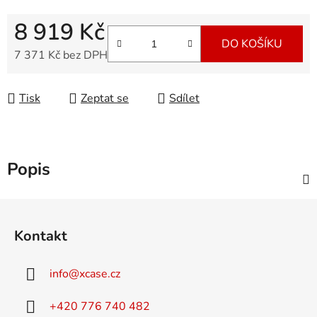
8 919 Kč
DO KOŠÍKU
7 371 Kč bez DPH
Měrná cena:
Tisk
Zeptat se
Sdílet
Popis
Z
á
Kontakt
p
a
info
@
xcase.cz
t
í
+420 776 740 482