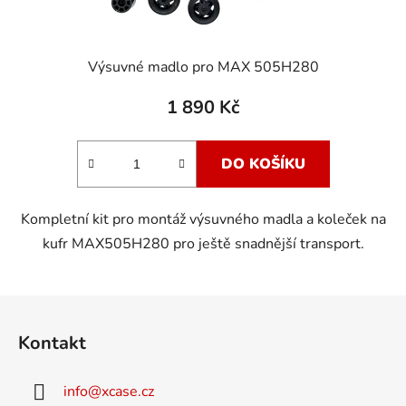
Výsuvné madlo pro MAX 505H280
1 890 Kč
DO KOŠÍKU
Kompletní kit pro montáž výsuvného madla a koleček na
kufr MAX505H280 pro ještě snadnější transport.
Z
á
Kontakt
p
a
info
@
xcase.cz
t