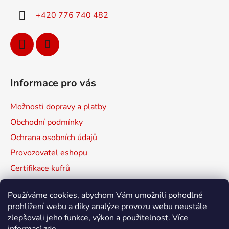
í
+420 776 740 482
Informace pro vás
Možnosti dopravy a platby
Obchodní podmínky
Ochrana osobních údajů
Provozovatel eshopu
Certifikace kufrů
Prodávané značky
Používáme cookies, abychom Vám umožnili pohodlné
Mapa serveru
prohlížení webu a díky analýze provozu webu neustále
zlepšovali jeho funkce, výkon a použitelnost.
Více