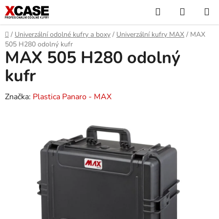
Přejít
Hledat
NÁKUP
na
KOŠÍK
obsah
Domů
/
Univerzální odolné kufry a boxy
/
Univerzální kufry MAX
/
MAX
505 H280 odolný kufr
MAX 505 H280 odolný
kufr
Značka:
Plastica Panaro - MAX