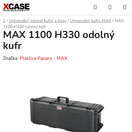
Přejít
Hledat
NÁKUP
na
KOŠÍK
obsah
Domů
/
Univerzální odolné kufry a boxy
/
Univerzální kufry MAX
/
MAX
1100 H330 odolný kufr
MAX 1100 H330 odolný
kufr
Značka:
Plastica Panaro - MAX