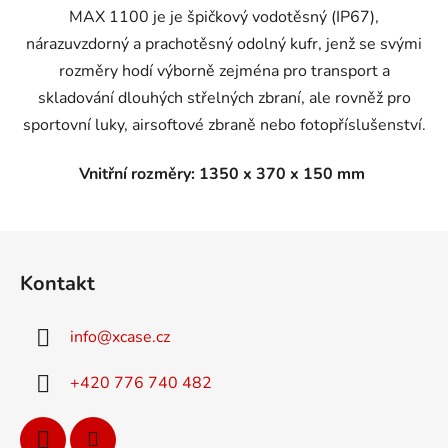
MAX 1100 je je špičkový vodotěsný (IP67),
nárazuvzdorný a prachotěsný odolný kufr, jenž se svými
rozměry hodí výborně zejména pro transport a
skladování dlouhých střelných zbraní, ale rovněž pro
sportovní luky, airsoftové zbraně nebo fotopříslušenství.
Vnitřní rozměry: 1350 x 370 x 150 mm
Z
á
Kontakt
p
a
info
@
xcase.cz
t
í
+420 776 740 482