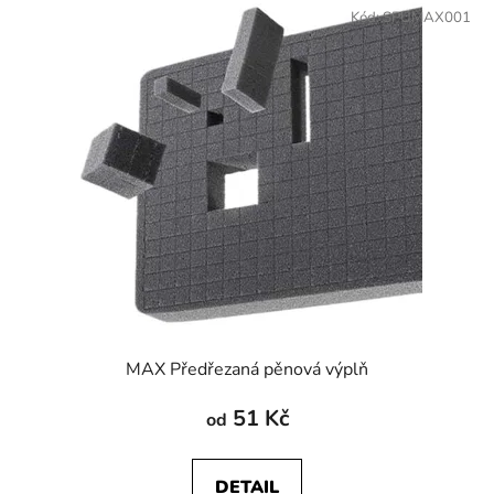
Kód:
SPUMAX001
MAX Předřezaná pěnová výplň
51 Kč
od
DETAIL