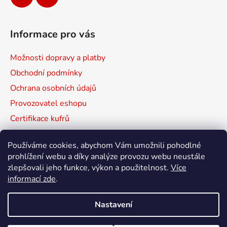
Informace pro vás
Možnosti dopravy a platby
Obchodní podmínky
Ochrana osobních údajů
Provozovatel eshopu
Certifikace kufrů
Prodávané značky
Používáme cookies, abychom Vám umožnili pohodlné
Mapa serveru
prohlížení webu a díky analýze provozu webu neustále
zlepšovali jeho funkce, výkon a použitelnost.
Více
informací zde
.
HPRC
NANUK
MAX
Nastavení