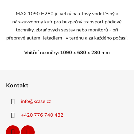
MAX 1090 H280 je velký paletový vodotěsný a
nárazuvzdorný kufr pro bezpečný transport pódiové
techniky, zbraňových sestav nebo monitorů - při
přepravě autem, letadlem i v terénu a za každého počasí.
Vnitřní rozměry: 1090 x 680 x 280 mm
Z
á
Kontakt
p
a
info
@
xcase.cz
t
í
+420 776 740 482