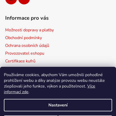
Informace pro vás
Možnosti dopravy a platby
Obchodní podmínky
Ochrana osobních údajů
Provozovatel eshopu
Certifikace kufrů
Prodávané značky
Používáme cookies, abychom Vám umožnili pohodlné
Mapa serveru
prohlížení webu a díky analýze provozu webu neustále
zlepšovali jeho funkce, výkon a použitelnost.
Více
informací zde
.
HPRC
NANUK
MAX
Nastavení