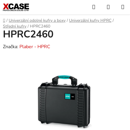
Přejít
Hledat
NÁKUP
na
KOŠÍK
obsah
Domů
/
Univerzální odolné kufry a boxy
/
Univerzální kufry HPRC
/
Střední kufry
/
HPRC2460
HPRC2460
Značka:
Plaber - HPRC