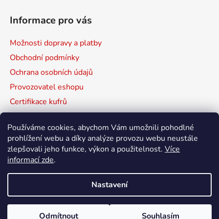
Informace pro vás
Možnosti dopravy a platby
Obchodní podmínky
Ochrana osobních údajů
Provozovatel eshopu
Certifikace kufrů
Prodávané značky
Používáme cookies, abychom Vám umožnili pohodlné
Mapa serveru
prohlížení webu a díky analýze provozu webu neustále
zlepšovali jeho funkce, výkon a použitelnost.
Více
informací zde
.
HPRC
NANUK
MAX
Nastavení
Odmítnout
Souhlasím
Vytvořil Shoptet