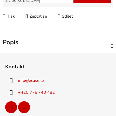
2 766 Kč bez DPH
Měrná cena:
Tisk
Zeptat se
Sdílet
Popis
Z
á
Kontakt
p
a
info
@
xcase.cz
t
í
+420 776 740 482