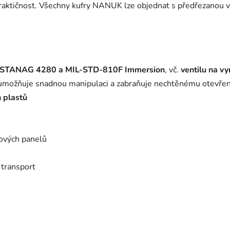
aktičnost. Všechny kufry NANUK lze objednat s předřezanou vý
/ STANAG 4280 a MIL-STD-810F Immersion
, vč.
ventilu na vy
možňuje snadnou manipulaci a zabraňuje nechtěnému otevřen
h plastů
kových panelů
 transport