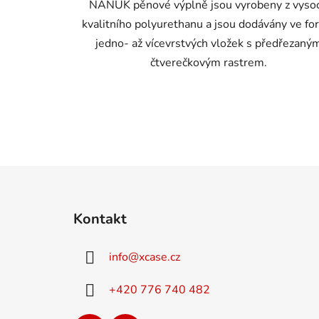
NANUK pěnové výplně jsou vyrobeny z vyso
kvalitního polyurethanu a jsou dodávány ve f
jedno- až vícevrstvých vložek s předřezaný
čtverečkovým rastrem.
Z
á
Kontakt
p
a
info
@
xcase.cz
t
í
+420 776 740 482