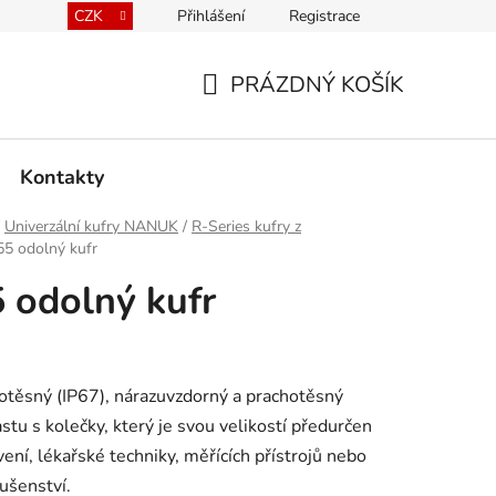
CZK
Přihlášení
Registrace
kace kufrů
Prodávané značky
Mapa serveru
PRÁZDNÝ KOŠÍK
NÁKUPNÍ
KOŠÍK
Kontakty
Univerzální kufry NANUK
/
R-Series kufry z
5 odolný kufr
odolný kufr
těsný (IP67), nárazuvzdorný a prachotěsný
stu s kolečky, který je svou velikostí předurčen
ení, lékařské techniky, měřících přístrojů nebo
ušenství.