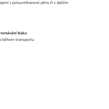
plní z polyurethanové pěny či s dalším
rovnávání tlaku
í během transportu