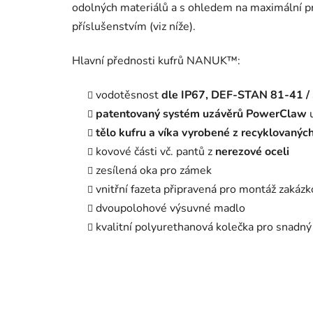
odolných materiálů a s ohledem na maximální pr
příslušenstvím (viz níže).
Hlavní přednosti kufrů NANUK™:
vodotěsnost
dle IP67, DEF-STAN 81-41 
patentovaný systém uzávěrů PowerClaw
u
tělo kufru a víka vyrobené z recyklovanýc
kovové části vč. pantů z
nerezové oceli
zesílená oka pro zámek
vnitřní fazeta připravená pro montáž zakáz
dvoupolohové výsuvné madlo
kvalitní polyurethanová kolečka pro snadný