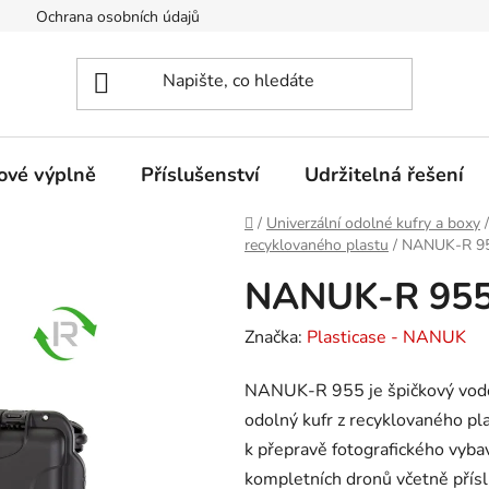
Ochrana osobních údajů
Provozovatel eshopu
Certifi
ové výplně
Příslušenství
Udržitelná řešení
Domů
/
Univerzální odolné kufry a boxy
/
recyklovaného plastu
/
NANUK-R 95
NANUK-R 955 
Značka:
Plasticase - NANUK
NANUK-R 955 je špičkový vodo
odolný kufr z recyklovaného pla
k přepravě fotografického vybav
kompletních dronů včetně přísl