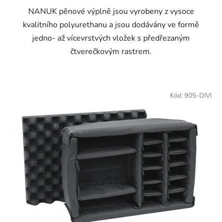
NANUK pěnové výplně jsou vyrobeny z vysoce
kvalitního polyurethanu a jsou dodávány ve formě
jedno- až vícevrstvých vložek s předřezaným
čtverečkovým rastrem.
Kód:
905-DIVI