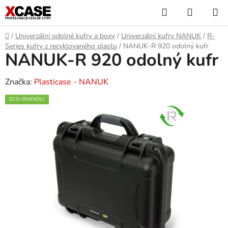
Přejít
Hledat
NÁKUP
na
KOŠÍK
obsah
Domů
/
Univerzální odolné kufry a boxy
/
Univerzální kufry NANUK
/
R-
Series kufry z recyklovaného plastu
/
NANUK-R 920 odolný kufr
NANUK-R 920 odolný kufr
Značka:
Plasticase - NANUK
ECO-FRIENDLY