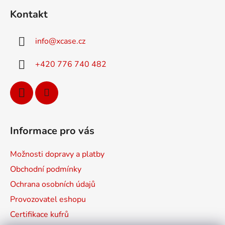
á
Kontakt
p
a
info
@
xcase.cz
t
í
+420 776 740 482
Informace pro vás
Možnosti dopravy a platby
Obchodní podmínky
Ochrana osobních údajů
Provozovatel eshopu
Certifikace kufrů