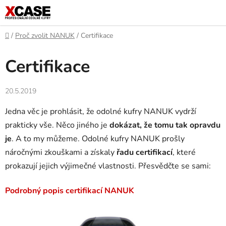
Přejít
na
obsah
Domů
/
Proč zvolit NANUK
/
Certifikace
Certifikace
20.5.2019
Jedna věc je prohlásit, že odolné kufry NANUK vydrží
prakticky vše. Něco jiného je
dokázat, že tomu tak opravdu
je
. A to my můžeme. Odolné kufry NANUK prošly
náročnými zkouškami a získaly
řadu certifikací
, které
prokazují jejich výjimečné vlastnosti. Přesvědčte se sami:
Podrobný popis certifikací NANUK