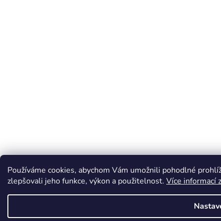
Používáme cookies, abychom Vám umožnili pohodlné prohlíž
zlepšovali jeho funkce, výkon a použitelnost.
Více informací 
Nastav