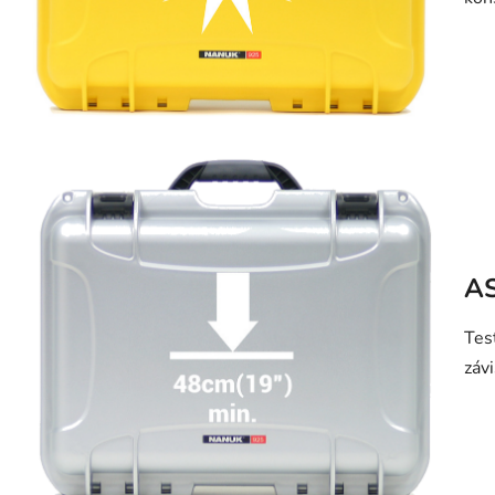
AS
Tes
závi