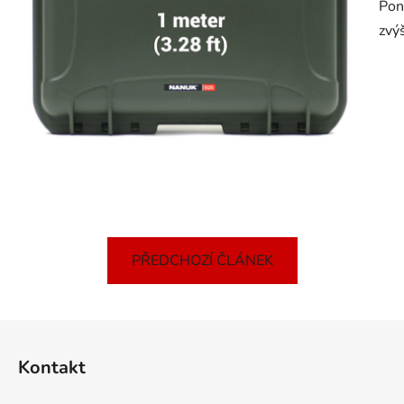
Pon
zvý
PŘEDCHOZÍ ČLÁNEK
Z
á
Kontakt
p
a