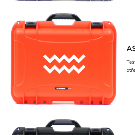
AS
Tes
otř