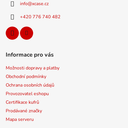
info
@
xcase.cz
t
í
+420 776 740 482
Informace pro vás
Možnosti dopravy a platby
Obchodní podmínky
Ochrana osobních údajů
Provozovatel eshopu
Certifikace kufrů
Prodávané značky
Mapa serveru