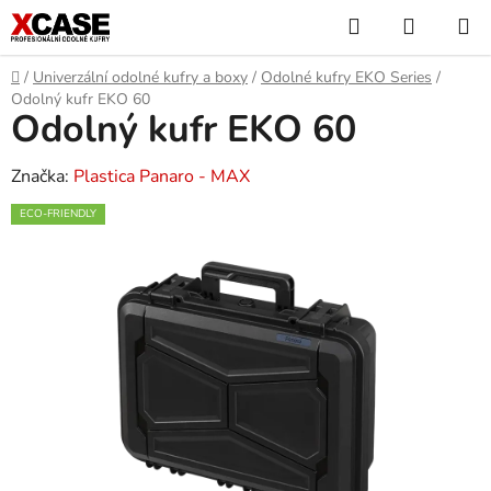
Přejít
Hledat
NÁKUP
na
KOŠÍK
obsah
Domů
/
Univerzální odolné kufry a boxy
/
Odolné kufry EKO Series
/
Odolný kufr EKO 60
Odolný kufr EKO 60
Značka:
Plastica Panaro - MAX
ECO-FRIENDLY