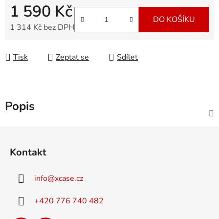
1 590 Kč
DO KOŠÍKU
1 314 Kč bez DPH
Měrná cena:
Tisk
Zeptat se
Sdílet
Popis
Z
á
Kontakt
p
a
info
@
xcase.cz
t
í
+420 776 740 482