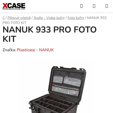
Přejít
Hledat
NÁKUP
na
KOŠÍK
obsah
Domů
/
Pěnové výplně
/
Audio - Video kufry
/
Foto kufry
/
NANUK 933
PRO FOTO KIT
NANUK 933 PRO FOTO
KIT
Značka:
Plasticase - NANUK