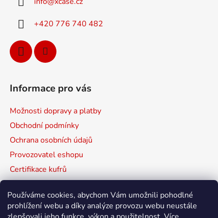
info
@
xcase.cz
t
í
+420 776 740 482
Informace pro vás
Možnosti dopravy a platby
Obchodní podmínky
Ochrana osobních údajů
Provozovatel eshopu
Certifikace kufrů
Prodávané značky
Používáme cookies, abychom Vám umožnili pohodlné
Mapa serveru
prohlížení webu a díky analýze provozu webu neustále
zlepšovali jeho funkce, výkon a použitelnost.
Více