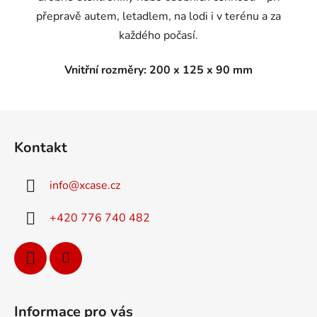
přepravě autem, letadlem, na lodi i v terénu a za
každého počasí.
Vnitřní rozměry:
200 x 125 x 90 mm
Z
á
Kontakt
p
a
info
@
xcase.cz
t
í
+420 776 740 482
Informace pro vás