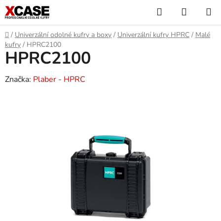
Přejít
Hledat
NÁKUP
na
KOŠÍK
obsah
Domů
/
Univerzální odolné kufry a boxy
/
Univerzální kufry HPRC
/
Malé
kufry
/
HPRC2100
HPRC2100
Značka:
Plaber - HPRC