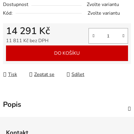
Dostupnost
Zvolte variantu
Kód:
Zvolte variantu
14 291 Kč
11 811 Kč bez DPH
Měrná cena:
DO KOŠÍKU
Tisk
Zeptat se
Sdílet
Popis
Z
á
Kontakt