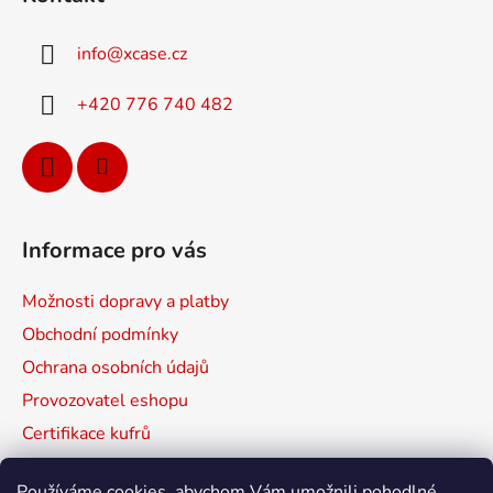
p
a
info
@
xcase.cz
t
í
+420 776 740 482
Informace pro vás
Možnosti dopravy a platby
Obchodní podmínky
Ochrana osobních údajů
Provozovatel eshopu
Certifikace kufrů
Prodávané značky
Používáme cookies, abychom Vám umožnili pohodlné