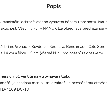
Popis
 maximální ochraně vašeho vybavení během transportu. Jsou v
aktičnost. Všechny kufry NANUK lze objednat s předřezanou vý
ládací nože značek
Spyderco, Kershaw, Benchmade, Cold Steel,
ca 14 cm a šířce 1,9 cm (včetně klipu pro nošení za opaskem).
mersion
, vč.
ventilu na vyrovnávání tlaku
možňuje snadnou manipulaci a zabraňuje nechtěnému otevřen
M D-4169 DC-18