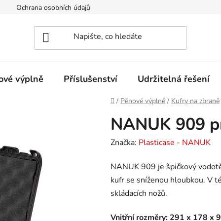
Ochrana osobních údajů
Provozovatel eshopu
Certifi
ové výplně
Příslušenství
Udržitelná řešení
Domů
/
Pěnové výplně
/
Kufry na zbraně
NANUK 909 pr
Značka:
Plasticase - NANUK
NANUK 909 je špičkový vodotěs
kufr se sníženou hloubkou. V té
skládacích nožů.
Vnitřní rozměry: 291 x 178 x