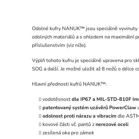
Odolné kufry NANUK™ jsou speciálně vyvinuty k
odolných materiálů a s ohledem na maximální pr
příslušenstvím (viz níže).
Výplň tohoto kufru je speciálně upravena pro sk
SOG a další. Je možné uložit až 8 nožů o délce c
Hlavní přednosti kufrů NANUK™:
vodotěsnost
dle IP67 a MIL-STD-810F Im
patentovaný systém uzávěrů PowerClaw
u
odolnost proti nárazu a vibracím
dle AST
kovové části vč. pantů z
nerezové oceli
zesílená oka pro zámek