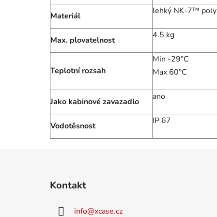
lehký NK-7™ pol
Materiál
4.5 kg
Max. plovatelnost
Min -29°C
Teplotní rozsah
Max 60°C
ano
Jako kabinové zavazadlo
IP 67
Vodotěsnost
Z
á
Kontakt
p
a
info
@
xcase.cz
t