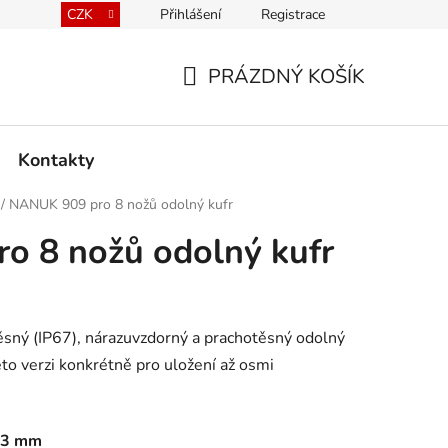
CZK
Přihlášení
Registrace
kace kufrů
Prodávané značky
Mapa serveru
PRÁZDNÝ KOŠÍK
NÁKUPNÍ
KOŠÍK
Kontakty
/
NANUK 909 pro 8 nožů odolný kufr
o 8 nožů odolný kufr
ný (IP67), nárazuvzdorný a prachotěsný odolný
to verzi konkrétně pro uložení až osmi
 93 mm