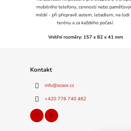
mobilního telefonu, cenností nebo paměťový
médií - při přepravě autem, letadlem, na lodi 
terénu a za každého počasí.
Vnitřní rozměry: 157 x 82 x 41 mm
Z
á
Kontakt
p
a
info
@
xcase.cz
t
í
+420 776 740 482