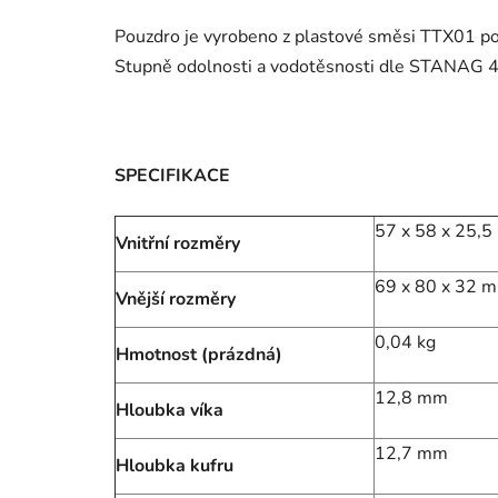
Pouzdro je vyrobeno z plastové směsi TTX01 po
Stupně odolnosti a vodotěsnosti dle STANAG 
SPECIFIKACE
57 x 58 x 25,
Vnitřní rozměry
69 x 80 x 32 
Vnější rozměry
0,04 kg
Hmotnost (prázdná)
12,8 mm
Hloubka víka
12,7 mm
Hloubka kufru