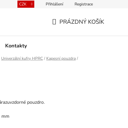
CZK
Přihlášení
Registrace
kace kufrů
Prodávané značky
Mapa serveru
PRÁZDNÝ KOŠÍK
NÁKUPNÍ
KOŠÍK
Kontakty
Univerzální kufry HPRC
/
Kapesní pouzdra
/
razuvzdorné pouzdro.
,5 mm