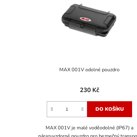
MAX 001V odolné pouzdro
230 Kč
DO KOŠÍKU
MAX 001V je malé voděodolné (IP67) a
nárazuvzdorné pouzdro pro bezpečný transpo