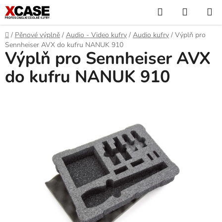
Přejít
Hledat
NÁKUP
na
KOŠÍK
obsah
Domů
/
Pěnové výplně
/
Audio - Video kufry
/
Audio kufry
/
Výplň pro
Sennheiser AVX do kufru NANUK 910
Výplň pro Sennheiser AVX
do kufru NANUK 910