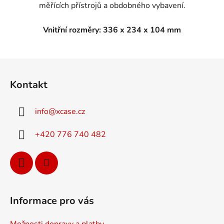
měřících přístrojů a obdobného vybavení.
Vnitřní rozměry: 336 x 234 x 104 mm
Z
á
Kontakt
p
a
info
@
xcase.cz
t
í
+420 776 740 482
Informace pro vás